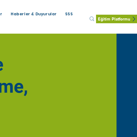
ar
Haberler & Duyurular
SSS
Eğitim Platformu
e
eme,