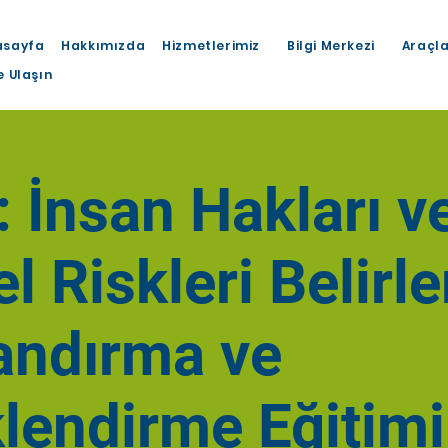
asayfa
Hakkımızda
Hizmetlerimiz
Bilgi Merkezi
Araçl
e Ulaşın
 İnsan Hakları v
l Riskleri Belirl
andırma ve
lendirme Eğitimi